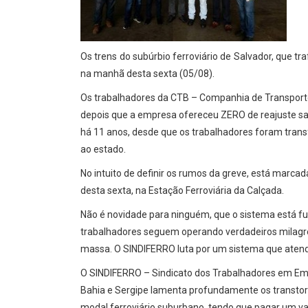
Os trens do subúrbio ferroviário de Salvador, que
na manhã desta sexta (05/08).
Os trabalhadores da CTB – Companhia de Transporte
depois que a empresa ofereceu ZERO de reajuste sal
há 11 anos, desde que os trabalhadores foram transf
ao estado.
No intuito de definir os rumos da greve, está marca
desta sexta, na Estação Ferroviária da Calçada.
Não é novidade para ninguém, que o sistema está fu
trabalhadores seguem operando verdadeiros milagre
massa. O SINDIFERRO luta por um sistema que atend
O SINDIFERRO – Sindicato dos Trabalhadores em Emp
Bahia e Sergipe lamenta profundamente os transtor
modal ferroviário suburbano, tendo que pagar um va