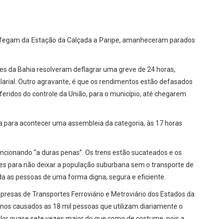
 trafegam da Estação da Calçada a Paripe, amanheceram parados
s da Bahia resolveram deflagrar uma greve de 24 horas,
arial. Outro agravante, é que os rendimentos estão defasados
eridos do controle da União, para o município, até chegarem
da para acontecer uma assembleia da categoria, às 17 horas
ncionando “a duras penas”. Os trens estão sucateados e os
s para não deixar a população suburbana sem o transporte de
a as pessoas de uma forma digna, segura e eficiente.
resas de Transportes Ferroviário e Metroviário dos Estados da
nos causados as 18 mil pessoas que utilizam diariamente o
lor quase sete vezes maior do que como de costume, pois a