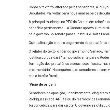
Como o texto foi alterado pelos senadores, a PEC, q
Deputados, vai voltar para nova análise pelos deput
A principal mudança na PEC do Calote, em relação ao
benefício permanente – a Câmara aprovou um auxílio 
pelo governo Bolsonaro para substituir o Bolsa Famíli
Outra alteração é que o pagamento de precatórios s
O relator do texto, o líder do governo no Senado, 
justifica porque dará “tempo suficiente para o Pod
formação dos precatórios e seus riscos fiscais, mas 
orçamentária”. Na sequência, os senadores devem vo
cria o Auxílio Brasil.
‘Vício de origem’
Senadores da oposição, unanimemente, elogiaram a a
Rodrigues (Rede-AP), falou do “esforço” de Fernand
foi concebida para dar calote. O governo se utilizo