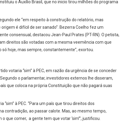
instituiu o Auxílio Brasil, que no inicio tirou milhões do programa
egundo ele “em respeito à construção do relatório, mas
igem é difícil de ser sanado”. Bezerra Coelho fez um
ente consensual, destacou Jean-Paul Prates (PT-RN). O petista,
izam direitos são votadas com a mesma veemência com que
 só hoje, mas sempre, constantemente”, exortou.
ido votaria “sim” à PEC, em razão da urgência de se conceder
. Segundo o parlamentar, investidores externos lhe disseram,
aís que coloca na própria Constituição que não pagará suas
“sim” à PEC. “Para um país que tirou direitos dos
uma contradição, ao passar calote. Mas, ao mesmo tempo,
o que comer, a gente tem que votar ‘sim’”, justificou.