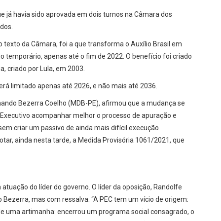
ue já havia sido aprovada em dois turnos na Câmara dos
ados.
 texto da Câmara, foi a que transforma o Auxílio Brasil em
temporário, apenas até o fim de 2022. O benefício foi criado
a, criado por Lula, em 2003.
erá limitado apenas até 2026, e não mais até 2036.
Fernando Bezerra Coelho (MDB-PE), afirmou que a mudança se
er Executivo acompanhar melhor o processo de apuração e
sem criar um passivo de ainda mais difícil execução
tar, ainda nesta tarde, a Medida Provisória 1061/2021, que
tuação do líder do governo. O líder da oposição, Randolfe
o Bezerra, mas com ressalva. “A PEC tem um vício de origem:
u de uma artimanha: encerrou um programa social consagrado, o