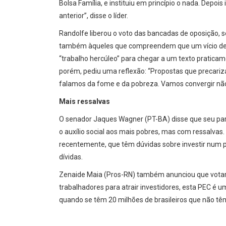
Bolsa Família, e instituiu em princípio o nada. Depois 
anterior”, disse o líder.
Randolfe liberou o voto das bancadas de oposição, s
também àqueles que compreendem que um vício de or
“trabalho hercúleo” para chegar a um texto praticam
porém, pediu uma reflexão: “Propostas que precar
falamos da fome e da pobreza. Vamos convergir não
Mais ressalvas
O senador Jaques Wagner (PT-BA) disse que seu part
o auxílio social aos mais pobres, mas com ressalvas
recentemente, que têm dúvidas sobre investir num p
dívidas.
Zenaide Maia (Pros-RN) também anunciou que votaria 
trabalhadores para atrair investidores, esta PEC é 
quando se têm 20 milhões de brasileiros que não têm 