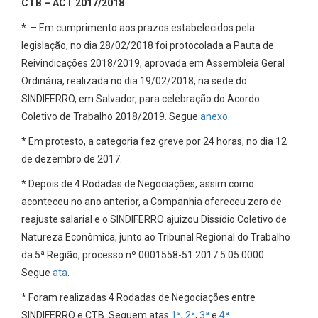
CTB – ACT 2017/2018
* – Em cumprimento aos prazos estabelecidos pela
legislação, no dia 28/02/2018 foi protocolada a Pauta de
Reivindicações 2018/2019, aprovada em Assembleia Geral
Ordinária, realizada no dia 19/02/2018, na sede do
SINDIFERRO, em Salvador, para celebração do Acordo
Coletivo de Trabalho 2018/2019. Segue
anexo
.
* Em protesto, a categoria fez greve por 24 horas, no dia 12
de dezembro de 2017.
* Depois de 4 Rodadas de Negociações, assim como
aconteceu no ano anterior, a Companhia ofereceu zero de
reajuste salarial e o SINDIFERRO ajuizou Dissídio Coletivo de
Natureza Econômica, junto ao Tribunal Regional do Trabalho
da 5ª Região, processo nº 0001558-51.2017.5.05.0000.
Segue
ata
.
* Foram realizadas 4 Rodadas de Negociações entre
SINDIFERRO e CTB. Seguem atas
1ª
,
2ª
,
3ª
e
4ª