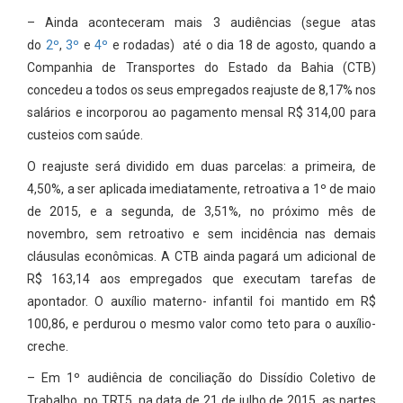
– Ainda aconteceram mais 3 audiências (segue atas
do
2º
,
3º
e
4º
e rodadas) até o dia 18 de agosto, quando a
Companhia de Transportes do Estado da Bahia (CTB)
concedeu a todos os seus empregados reajuste de 8,17% nos
salários e incorporou ao pagamento mensal R$ 314,00 para
custeios com saúde.
O reajuste será dividido em duas parcelas: a primeira, de
4,50%, a ser aplicada imediatamente, retroativa a 1º de maio
de 2015, e a segunda, de 3,51%, no próximo mês de
novembro, sem retroativo e sem incidência nas demais
cláusulas econômicas. A CTB ainda pagará um adicional de
R$ 163,14 aos empregados que executam tarefas de
apontador. O auxílio materno- infantil foi mantido em R$
100,86, e perdurou o mesmo valor como teto para o auxílio-
creche.
– Em 1º audiência de conciliação do Dissídio Coletivo de
Trabalho, no TRT5, na data de 21 de julho de 2015, as partes