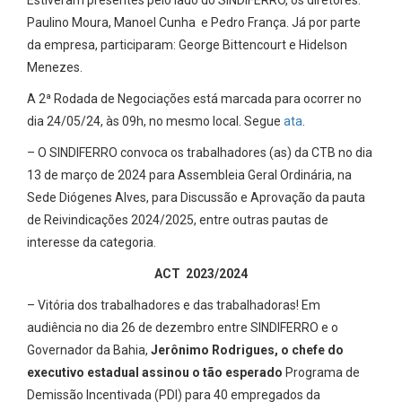
Estiveram presentes pelo lado do SINDIFERRO, os diretores:
Paulino Moura, Manoel Cunha e Pedro França. Já por parte
da empresa, participaram: George Bittencourt e Hidelson
Menezes.
A 2ª Rodada de Negociações está marcada para ocorrer no
dia 24/05/24, às 09h, no mesmo local. Segue
ata
.
– O SINDIFERRO convoca os trabalhadores (as) da CTB no dia
13 de março de 2024 para Assembleia Geral Ordinária, na
Sede Diógenes Alves, para Discussão e Aprovação da pauta
de Reivindicações 2024/2025, entre outras pautas de
interesse da categoria.
ACT 2023/2024
– Vitória dos trabalhadores e das trabalhadoras! Em
audiência no dia 26 de dezembro entre SINDIFERRO e o
Governador da Bahia,
Jerônimo Rodrigues, o chefe do
executivo estadual assinou o tão esperado
Programa de
Demissão Incentivada (PDI) para 40 empregados da