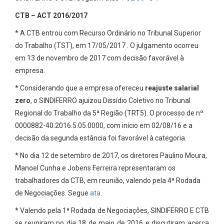
CTB – ACT 2016/2017
* A CTB entrou com Recurso Ordinário no Tribunal Superior
do Trabalho (TST), em 17/05/2017 . O julgamento ocorreu
em 13 de novembro de 2017 com decisão favorável à
empresa.
* Considerando que a empresa ofereceu
reajuste salarial
zero
, o SINDIFERRO ajuizou Dissídio Coletivo no Tribunal
Regional do Trabalho da 5ª Região (TRT5). O processo de nº
0000882-40.2016.5.05.0000, com início em 02/08/16 e a
decisão da segunda estância foi favorável à categoria.
* No dia 12 de setembro de 2017, os diretores Paulino Moura,
Manoel Cunha e Jobens Ferreira representaram os
trabalhadores da CTB, em reunião, valendo pela 4ª Rodada
de Negociações. Segue
ata
.
* Valendo pela 1ª Rodada de Negociações, SINDIFERRO E CTB
se reuniram no dia 18 de maio de 2016 e discutiram acerca