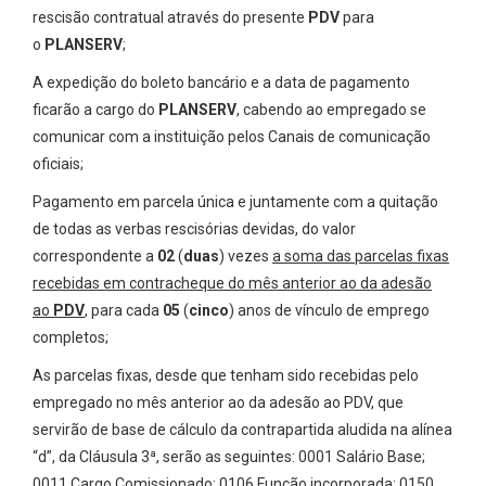
rescisão contratual através do presente
PDV
para
o
PLANSERV
;
A expedição do boleto bancário e a data de pagamento
ficarão a cargo do
PLANSERV
, cabendo ao empregado se
comunicar com a instituição pelos Canais de comunicação
oficiais;
Pagamento em parcela única e juntamente com a quitação
de todas as verbas rescisórias devidas, do valor
correspondente a
02
(
duas
) vezes
a soma das parcelas fixas
recebidas em contracheque do mês anterior ao da adesão
ao
PDV
, para cada
05
(
cinco
) anos de vínculo de emprego
completos;
As parcelas fixas, desde que tenham sido recebidas pelo
empregado no mês anterior ao da adesão ao PDV, que
servirão de base de cálculo da contrapartida aludida na alínea
“d”, da Cláusula 3ª, serão as seguintes: 0001 Salário Base;
0011 Cargo Comissionado; 0106 Função incorporada; 0150