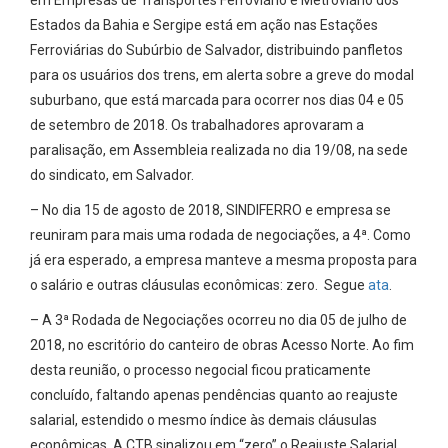
em Empresas de Transportes Ferroviário e Metroviário dos
Estados da Bahia e Sergipe está em ação nas Estações
Ferroviárias do Subúrbio de Salvador, distribuindo panfletos
para os usuários dos trens, em alerta sobre a greve do modal
suburbano, que está marcada para ocorrer nos dias 04 e 05
de setembro de 2018. Os trabalhadores aprovaram a
paralisação, em Assembleia realizada no dia 19/08, na sede
do sindicato, em Salvador.
– No dia 15 de agosto de 2018, SINDIFERRO e empresa se
reuniram para mais uma rodada de negociações, a 4ª. Como
já era esperado, a empresa manteve a mesma proposta para
o salário e outras cláusulas econômicas: zero. Segue
ata
.
– A 3ª Rodada de Negociações ocorreu no dia 05 de julho de
2018, no escritório do canteiro de obras Acesso Norte. Ao fim
desta reunião, o processo negocial ficou praticamente
concluído, faltando apenas pendências quanto ao reajuste
salarial, estendido o mesmo índice às demais cláusulas
econômicas. A CTB sinalizou em “zero” o Reajuste Salarial.