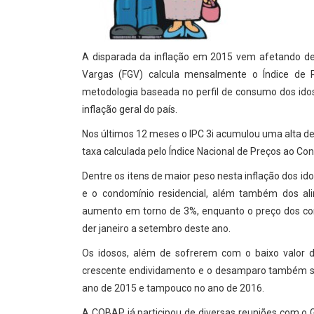
A disparada da inflação em 2015 vem afetando de 
Vargas (FGV) calcula mensalmente o Índice de 
metodologia baseada no perfil de consumo dos ido
inflação geral do país.
Nos últimos 12 meses o IPC 3i acumulou uma alta de
taxa calculada pelo Índice Nacional de Preços ao Co
Dentre os itens de maior peso nesta inflação dos i
e o condomínio residencial, além também dos a
aumento em torno de 3%, enquanto o preço dos co
der janeiro a setembro deste ano.
Os idosos, além de sofrerem com o baixo valor de
crescente endividamento e o desamparo também sof
ano de 2015 e tampouco no ano de 2016.
A COBAP já participou de diversas reuniões com o Go