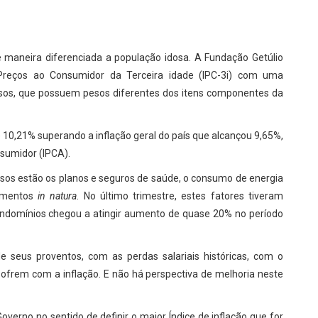
maneira diferenciada a população idosa. A Fundação Getúlio
Preços ao Consumidor da Terceira idade (IPC-3i) com uma
sos, que possuem pesos diferentes dos itens componentes da
 10,21% superando a inflação geral do país que alcançou 9,65%,
nsumidor (IPCA).
dosos estão os planos e seguros de saúde, o consumo de energia
limentos
in natura
. No último trimestre, estes fatores tiveram
ndomínios chegou a atingir aumento de quase 20% no período
 seus proventos, com as perdas salariais históricas, com o
rem com a inflação. E não há perspectiva de melhoria neste
verno no sentido de definir o maior Índice de inflação que for