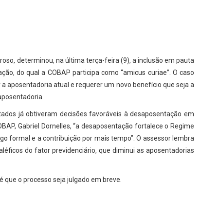
oso, determinou, na última terça-feira (9), a inclusão em pauta
ação, do qual a COBAP participa como “amicus curiae”. O caso
 a aposentadoria atual e requerer um novo benefício que seja a
aposentadoria.
ntados já obtiveram decisões favoráveis à desaposentação em
COBAP, Gabriel Dornelles, “a desaposentação fortalece o Regime
ego formal e a contribuição por mais tempo”. O assessor lembra
éficos do fator previdenciário, que diminui as aposentadorias
é que o processo seja julgado em breve.