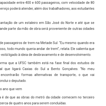
 capacidade entre 400 e 600 passageiros, com velocidade de 80
serviço poderá atender, além dos trabalhadores, aos estudantes
plantação de um estaleiro em São José do Norte e até que se
rande parte da mão de obra será proveniente de outras cidades
e de passageiros de trem na Metade Sul. “Eu mesmo quando era
hoso, todo mundo queria andar de trem”, relata. Ele salienta que
 está ligado à ideia de desbravamento e de desenvolvimento.
forma que a UFSC também está na fase final dos estudos de
nal que ligará Caxias do Sul a Bento Gonçalves. “No meu
encontrarão formas alternativas de transporte, o que vai
onclui o deputado.
 no ano que vem
cha é de que as obras do metrô da cidade comecem no terceiro
 cerca de quatro anos para serem concluídas.