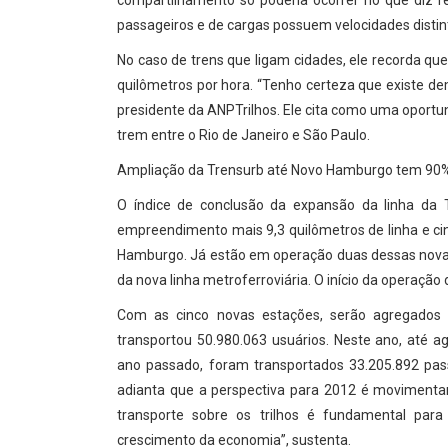
compartilhamento só poderia ocorrer no que diz re
passageiros e de cargas possuem velocidades distin
No caso de trens que ligam cidades, ele recorda q
quilômetros por hora. “Tenho certeza que existe d
presidente da ANPTrilhos. Ele cita como uma oport
trem entre o Rio de Janeiro e São Paulo.
Ampliação da Trensurb até Novo Hamburgo tem 90% 
O índice de conclusão da expansão da linha da
empreendimento mais 9,3 quilômetros de linha e c
Hamburgo. Já estão em operação duas dessas novas
da nova linha metroferroviária. O início da operação
Com as cinco novas estações, serão agregados 
transportou 50.980.063 usuários. Neste ano, até 
ano passado, foram transportados 33.205.892 pass
adianta que a perspectiva para 2012 é movimentar
transporte sobre os trilhos é fundamental p
crescimento da economia”, sustenta.