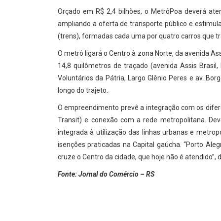
Orçado em R$ 2,4 bilhões, o MetrôPoa deverá aten
ampliando a oferta de transporte público e estimul
(trens), formadas cada uma por quatro carros que
O metrô ligará o Centro à zona Norte, da avenida Ass
14,8 quilômetros de traçado (avenida Assis Brasil,
Voluntários da Pátria, Largo Glênio Peres e av. Bo
longo do trajeto.
O empreendimento prevê a integração com os difer
Transit) e conexão com a rede metropolitana. Dev
integrada à utilização das linhas urbanas e metrop
isenções praticadas na Capital gaúcha. “Porto Ale
cruze o Centro da cidade, que hoje não é atendido”, d
Fonte: Jornal do Comércio – RS