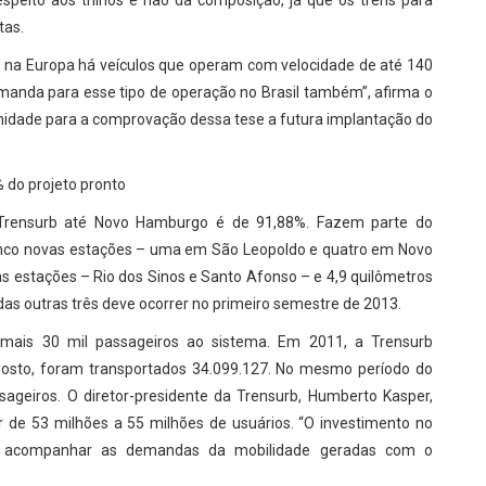
speito aos trilhos e não da composição, já que os trens para
tas.
ue na Europa há veículos que operam com velocidade de até 140
emanda para esse tipo de operação no Brasil também”, afirma o
unidade para a comprovação dessa tese a futura implantação do
do projeto pronto
 Trensurb até Novo Hamburgo é de 91,88%. Fazem parte do
inco novas estações – uma em São Leopoldo e quatro em Novo
 estações – Rio dos Sinos e Santo Afonso – e 4,9 quilômetros
 das outras três deve ocorrer no primeiro semestre de 2013.
mais 30 mil passageiros ao sistema. Em 2011, a Trensurb
agosto, foram transportados 34.099.127. No mesmo período do
ageiros. O diretor-presidente da Trensurb, Humberto Kasper,
 de 53 milhões a 55 milhões de usuários. “O investimento no
ara acompanhar as demandas da mobilidade geradas com o