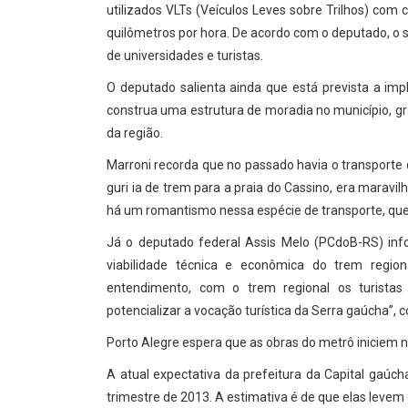
utilizados VLTs (Veículos Leves sobre Trilhos) com
quilômetros por hora. De acordo com o deputado, o 
de universidades e turistas.
O deputado salienta ainda que está prevista a im
construa uma estrutura de moradia no município, g
da região.
Marroni recorda que no passado havia o transport
guri ia de trem para a praia do Cassino, era maravil
há um romantismo nessa espécie de transporte, que
Já o deputado federal Assis Melo (PCdoB-RS) in
viabilidade técnica e econômica do trem regio
entendimento, com o trem regional os turistas 
potencializar a vocação turística da Serra gaúcha”, c
Porto Alegre espera que as obras do metrô iniciem
A atual expectativa da prefeitura da Capital gaú
trimestre de 2013. A estimativa é de que elas levem