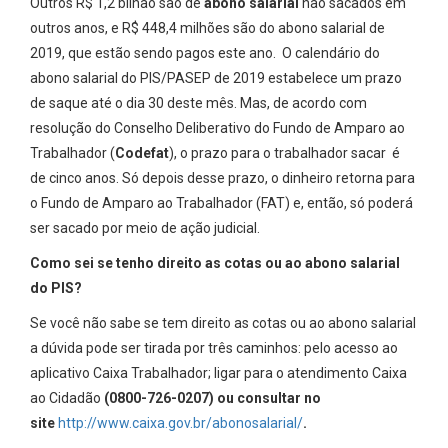
Outros R$ 1,2 bilhão são de
abono salarial
não sacados em
outros anos, e R$ 448,4 milhões são do abono salarial de
2019, que estão sendo pagos este ano. O calendário do
abono salarial do PIS/PASEP de 2019 estabelece um prazo
de saque até o dia 30 deste mês. Mas, de acordo com
resolução do Conselho Deliberativo do Fundo de Amparo ao
Trabalhador (
Codefat
), o prazo para o trabalhador sacar é
de cinco anos. Só depois desse prazo, o dinheiro retorna para
o Fundo de Amparo ao Trabalhador (FAT) e, então, só poderá
ser sacado por meio de ação judicial.
Como sei se tenho direito as cotas ou ao abono salarial
do PIS?
Se você não sabe se tem direito as cotas ou ao abono salarial
a dúvida pode ser tirada por três caminhos: pelo acesso ao
aplicativo Caixa Trabalhador; ligar para o atendimento Caixa
ao Cidadão
(0800-726-0207) ou consultar no
site
http://www.caixa.gov.br/abonosalarial/
.