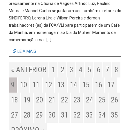
precisamente na Oficina de Vagões Arlindo Luz, Paulino
Moura e Manoel Cunha se juntaram aos também diretores do
SINDIFERRO, Lorena Lira e Wilson Pereira e demais
trabalhadores (as) da FCA/VLI para participarem de um Café
da Manhã, em homenagem ao Dia da Mulher. Momento de
comemoração, mas […]
LEIA MAIS
« ANTERIOR
1
2
3
4
5
6
7
8
9
10
11
12
13
14
15
16
17
18
19
20
21
22
23
24
25
26
27
28
29
30
31
32
33
34
35