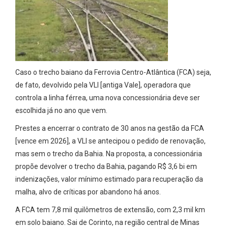
Caso o trecho baiano da Ferrovia Centro-Atlântica (FCA) seja,
de fato, devolvido pela VLI [antiga Vale], operadora que
controla a linha férrea, uma nova concessionária deve ser
escolhida já no ano que vem.
Prestes a encerrar o contrato de 30 anos na gestão da FCA
[vence em 2026], a VLI se antecipou o pedido de renovação,
mas sem o trecho da Bahia. Na proposta, a concessionária
propõe devolver o trecho da Bahia, pagando R$ 3,6 bi em
indenizações, valor mínimo estimado para recuperação da
malha, alvo de críticas por abandono há anos.
A FCA tem 7,8 mil quilômetros de extensão, com 2,3 mil km
em solo baiano. Sai de Corinto, na região central de Minas