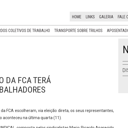
HOME
LINKS
GALERIA
FALE 
DOS COLETIVOS DE TRABALHO
TRANSPORTE SOBRE TRILHOS
APOSENTADO
N
DI
O DA FCA TERÁ
ABALHADORES
da FCA escolheram, via eleição direta, os seus representantes,
 aconteceu na última quarta (11).
NDICAL, composta pelos sindicalistas Mario Ricardo Aparecido