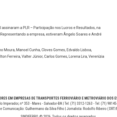
 assinaram a PLR – Participação nos Lucros e Resultados, na
r. Representando a empresa, estiveram Ângelo Soares e André
ino Moura, Manoel Cunha, Cloves Gomes, Edvaldo Lisboa,
on Ferreira, Valter Júnior, Carlos Gomes, Lorena Lira, Verenízia
RES EM EMPRESAS DE TRANSPORTES FERROVIÁRIO E METROVIÁRIO DOS ES
o Imperador, nº 353 - Mares - Salvador-BA | Tel: (71) 3312-1263 - Tel: (71) 9814
de Comunicação: Guilhermano da Silva Filho | Jornalista: Rodolfo Ribeiro ( DRT/
SINDIFERRO. © 2026. Todos os direitos reservados.