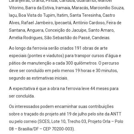
Laranjeiras, Urandi, Pindaí, Candiba, Guanambi, Manoel
Vitorino, Barra da Estiva, Iramaia, Maracás, Marcionílio Souza,
Iaçu, Boa Vista do Tupim, Itatim, Santa Teresinha, Castro
Alves, Rafael Jambeiro, Ipecaetá, Antônio Cardoso, Feira de
Santana, Anguera, Conceição do Jacuípe, Santo Amaro,
Amélia Rodrigues, São Sebastião do Passé, Candeias.
Ao longo da ferrovia serão criados 191 obras de arte
especiais (pontes e viadutos) para transpor cursos d’água e
pátios de manutenção a cada 300 quilômetros. O percurso
deve ser concluído em pelo menos 19 horas e 30 minutos,
segundo as estimativas iniciais.
A expectativa é que a obra na ferrovia leve 44 meses para
ser concluída.
Os interessados podem encaminhar suas contribuições
sobre o traçado do projeto até 19 de julho pelo site da ANTT
ou pelo correio (SCES, Lote 10, Trecho 03, Projeto Orla – Polo
08 – Brasília/DF – CEP 70200-003).