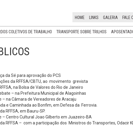
HOME
LINKS
GALERIA
FALE 
DOS COLETIVOS DE TRABALHO
TRANSPORTE SOBRE TRILHOS
APOSENTADO
BLICOS
ça da Sé para aprovação do PCS
liações da RFFSA/CBTU, ao movimento grevista
RFFSA, na Bolsa de Valores do Rio de Janeiro
bate – na Prefeitura Municipal de Alagoinhas
e – na Câmara de Vereadores de Aracaju
ada e Caminhada ao Bonfim, em Defesa da Ferrovia.
 da RFFSA, em Bauru-SP.
 – Centro Cultural Joao Gilberto em Juazeiro-BA
da RFFSA – com a participação dos Ministros do Transportes, Odacir Kl