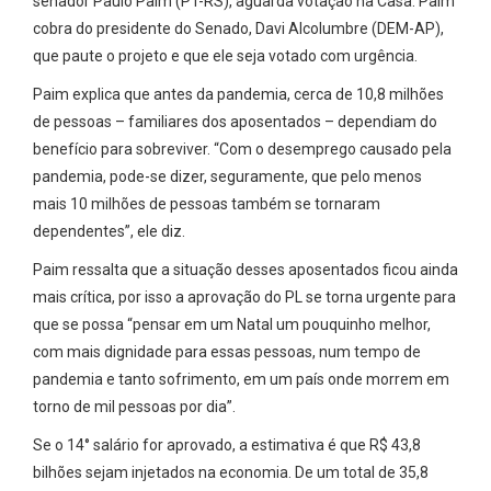
senador Paulo Paim (PT-RS), aguarda votação na Casa. Paim
cobra do presidente do Senado, Davi Alcolumbre (DEM-AP),
que paute o projeto e que ele seja votado com urgência.
Paim explica que antes da pandemia, cerca de 10,8 milhões
de pessoas – familiares dos aposentados – dependiam do
benefício para sobreviver. “Com o desemprego causado pela
pandemia, pode-se dizer, seguramente, que pelo menos
mais 10 milhões de pessoas também se tornaram
dependentes”, ele diz.
Paim ressalta que a situação desses aposentados ficou ainda
mais crítica, por isso a aprovação do PL se torna urgente para
que se possa “pensar em um Natal um pouquinho melhor,
com mais dignidade para essas pessoas, num tempo de
pandemia e tanto sofrimento, em um país onde morrem em
torno de mil pessoas por dia”.
Se o 14° salário for aprovado, a estimativa é que R$ 43,8
bilhões sejam injetados na economia. De um total de 35,8