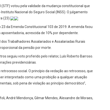
l (STF) votou pela validade da mudança constitucional que
Instituto Nacional do Seguro Social (INSS). O julgamento
a (23).
igo 23 da Emenda Constitucional 103 de 2019. A emenda fixou
 aposentadoria, acrescida de 10% por dependente.
l dos Trabalhadores Assalariados e Assalariadas Rurais
roporcional da pensão por morte.
ros seguiu voto proferido pelo relator, Luís Roberto Barroso.
erações previdenciárias.
 retrocesso social. O princípio da vedação ao retrocesso, que
 ser interpretado como uma proibição a qualquer atuação
amentais, sob pena de violação ao princípio democrático”,
ffoli, André Mendonça, Gilmar Mendes, Alexandre de Moraes,