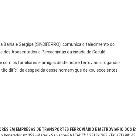
 da Bahia e Sergipe (SINDIFERRO), comunica o falecimento do
 dos Aposentados e Pensionistas da cidade de Caculé.
se com os familiares e amigos deste nobre ferroviário, rogando-
 tão difícil de despedida desse homem que deixou excelentes
RES EM EMPRESAS DE TRANSPORTES FERROVIÁRIO E METROVIÁRIO DOS ES
o Imperador, nº 353 - Mares - Salvador-BA | Tel: (71) 3312-1263 - Tel: (71) 9814