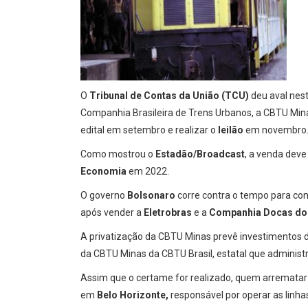
O
Tribunal de Contas da União (TCU)
deu aval nest
Companhia Brasileira de Trens Urbanos, a CBTU Minas
edital em setembro e realizar o
leilão
em novembro
Como mostrou o
Estadão/Broadcast
, a venda deve
Economia
em 2022.
O governo
Bolsonaro
corre contra o tempo para co
após vender a
Eletrobras
e a
Companhia Docas do 
A privatização da CBTU Minas prevê investimentos de
da CBTU Minas da CBTU Brasil, estatal que adminis
Assim que o certame for realizado, quem arrematar o
em
Belo Horizonte,
responsável por operar as linha