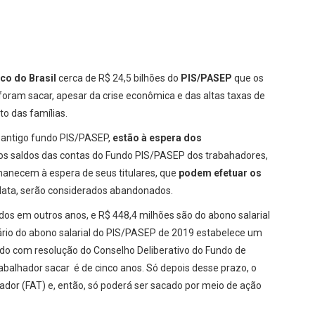
co do Brasil
cerca de R$ 24,5 bilhões do
PIS/PASEP
que os
foram sacar, apesar da crise econômica e das altas taxas de
o das famílias.
o antigo fundo PIS/PASEP,
estão à espera dos
o os saldos das contas do Fundo PIS/PASEP dos trabahadores,
anecem à espera de seus titulares, que
podem efetuar os
 data, serão considerados abandonados.
os em outros anos, e R$ 448,4 milhões são do abono salarial
ário do abono salarial do PIS/PASEP de 2019 estabelece um
rdo com resolução do Conselho Deliberativo do Fundo de
trabalhador sacar é de cinco anos. Só depois desse prazo, o
ador (FAT) e, então, só poderá ser sacado por meio de ação