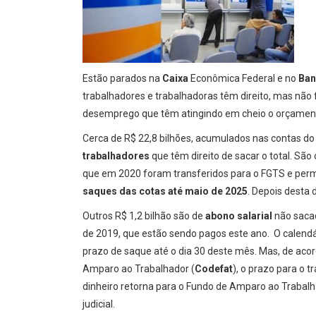
Estão parados na
Caixa
Econômica Federal e no
Ban
trabalhadores e trabalhadoras têm direito, mas não 
desemprego que têm atingindo em cheio o orçament
Cerca de R$ 22,8 bilhões, acumulados nas contas d
trabalhadores
que têm direito de sacar o total. Sã
que em 2020 foram transferidos para o FGTS e perm
saques das cotas até maio de 2025
. Depois desta
Outros R$ 1,2 bilhão são de
abono salarial
não sacad
de 2019, que estão sendo pagos este ano. O calend
prazo de saque até o dia 30 deste mês. Mas, de aco
Amparo ao Trabalhador (
Codefat
), o prazo para o 
dinheiro retorna para o Fundo de Amparo ao Trabalh
judicial.