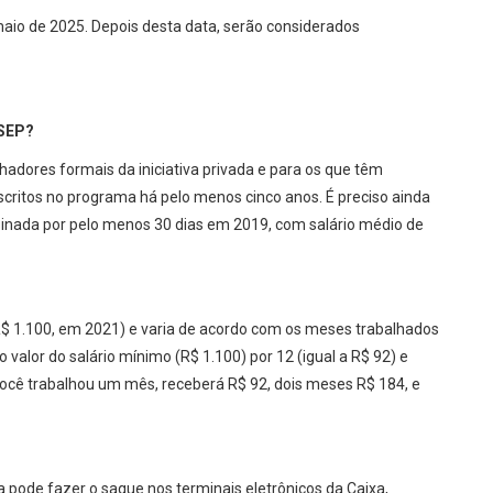
aio de 2025. Depois desta data, serão considerados
ASEP?
hadores formais da iniciativa privada e para os que têm
nscritos no programa há pelo menos cinco anos. É preciso ainda
sinada por pelo menos 30 dias em 2019, com salário médio de
R$ 1.100, em 2021) e varia de acordo com os meses trabalhados
 valor do salário mínimo (R$ 1.100) por 12 (igual a R$ 92) e
ocê trabalhou um mês, receberá R$ 92, dois meses R$ 184, e
 pode fazer o saque nos terminais eletrônicos da Caixa,