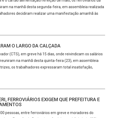
il e o cartão alimentação/refeição de maio, os ferroviários da
niram na manhã desta segunda-feira, em assembleia realizada
abalhadores decidiram realizar uma manifestação amanhã às
PARAM O LARGO DA CALÇADA
ador (CTS), em greve há 15 dias, onde reivindicam os salários
e reuniram na manhã desta quinta-feira (23), em assembleia
trizes, os trabalhadores expressaram total insatisfação,
RI, FERROVIÁRIOS EXIGEM QUE PREFEITURA E
GAMENTOS
0 pessoas, entre ferroviários em greve e moradores do