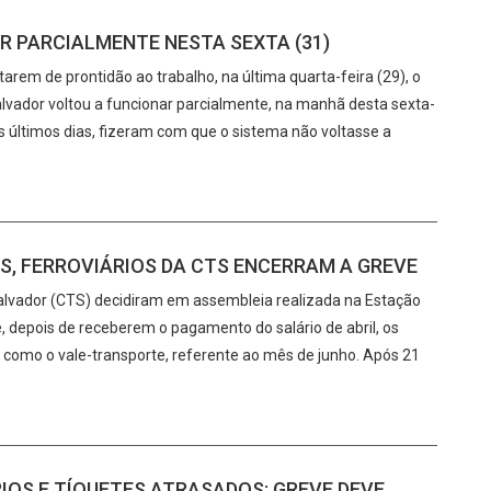
R PARCIALMENTE NESTA SEXTA (31)
tarem de prontidão ao trabalho, na última quarta-feira (29), o
Salvador voltou a funcionar parcialmente, na manhã desta sexta-
os últimos dias, fizeram com que o sistema não voltasse a
S, FERROVIÁRIOS DA CTS ENCERRAM A GREVE
lvador (CTS) decidiram em assembleia realizada na Estação
e, depois de receberem o pagamento do salário de abril, os
 como o vale-transporte, referente ao mês de junho. Após 21
IOS E TÍQUETES ATRASADOS; GREVE DEVE