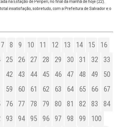
ada na Estação de Periperi, no final da manhã de hoje (22).
tal insatisfação, sobretudo, com a Prefeitura de Salvador e o
7
8
9
10
11
12
13
14
15
16
4
25
26
27
28
29
30
31
32
33
1
42
43
44
45
46
47
48
49
50
8
59
60
61
62
63
64
65
66
67
5
76
77
78
79
80
81
82
83
84
2
93
94
95
96
97
98
99
100