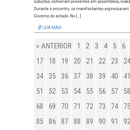
subúrbio, estiveram presentes em assembleia, realiz
Durante o encontro, os manifestantes expressaram to
Governo do estado. No […]
LEIA MAIS
« ANTERIOR
1
2
3
4
5
6
17
18
19
20
21
22
23
2
34
35
36
37
38
39
40
4
51
52
53
54
55
56
57
5
68
69
70
71
72
73
74
7
85
86
87
88
89
90
91
9