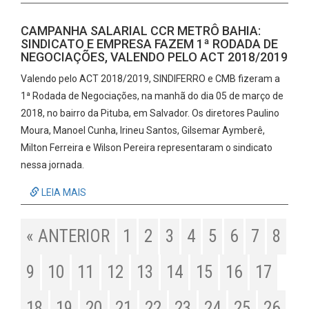
CAMPANHA SALARIAL CCR METRÔ BAHIA:
SINDICATO E EMPRESA FAZEM 1ª RODADA DE
NEGOCIAÇÕES, VALENDO PELO ACT 2018/2019
Valendo pelo ACT 2018/2019, SINDIFERRO e CMB fizeram a
1ª Rodada de Negociações, na manhã do dia 05 de março de
2018, no bairro da Pituba, em Salvador. Os diretores Paulino
Moura, Manoel Cunha, Irineu Santos, Gilsemar Aymberê,
Milton Ferreira e Wilson Pereira representaram o sindicato
nessa jornada.
LEIA MAIS
« ANTERIOR
1
2
3
4
5
6
7
8
9
10
11
12
13
14
15
16
17
18
19
20
21
22
23
24
25
26