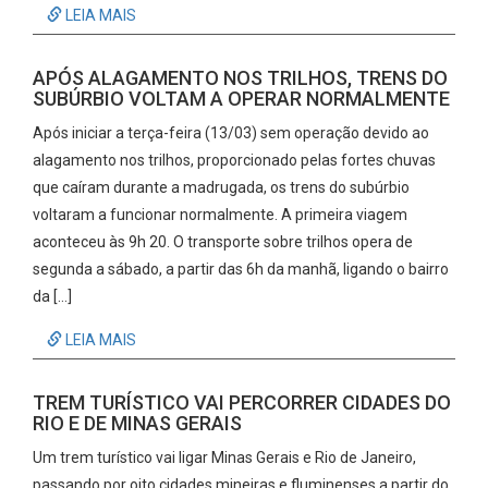
LEIA MAIS
APÓS ALAGAMENTO NOS TRILHOS, TRENS DO
SUBÚRBIO VOLTAM A OPERAR NORMALMENTE
Após iniciar a terça-feira (13/03) sem operação devido ao
alagamento nos trilhos, proporcionado pelas fortes chuvas
que caíram durante a madrugada, os trens do subúrbio
voltaram a funcionar normalmente. A primeira viagem
aconteceu às 9h 20. O transporte sobre trilhos opera de
segunda a sábado, a partir das 6h da manhã, ligando o bairro
da […]
LEIA MAIS
TREM TURÍSTICO VAI PERCORRER CIDADES DO
RIO E DE MINAS GERAIS
Um trem turístico vai ligar Minas Gerais e Rio de Janeiro,
passando por oito cidades mineiras e fluminenses a partir do