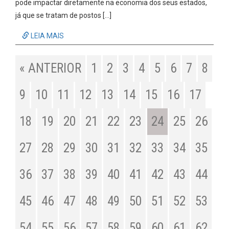
pode impactar diretamente na economia dos seus estados,
já que se tratam de postos […]
LEIA MAIS
« ANTERIOR
1
2
3
4
5
6
7
8
9
10
11
12
13
14
15
16
17
18
19
20
21
22
23
24
25
26
27
28
29
30
31
32
33
34
35
36
37
38
39
40
41
42
43
44
45
46
47
48
49
50
51
52
53
54
55
56
57
58
59
60
61
62