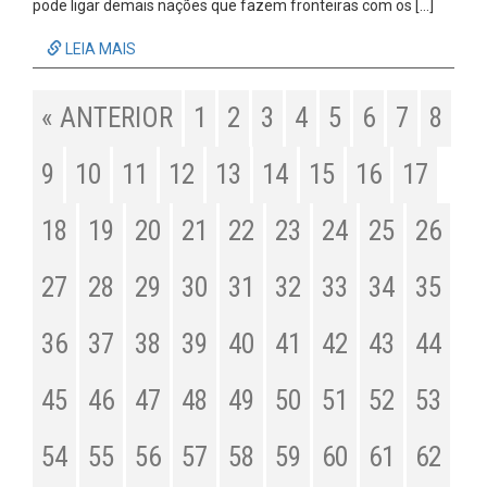
pode ligar demais nações que fazem fronteiras com os […]
LEIA MAIS
« ANTERIOR
1
2
3
4
5
6
7
8
9
10
11
12
13
14
15
16
17
18
19
20
21
22
23
24
25
26
27
28
29
30
31
32
33
34
35
36
37
38
39
40
41
42
43
44
45
46
47
48
49
50
51
52
53
54
55
56
57
58
59
60
61
62