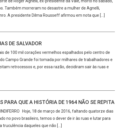
rte de Roger Agnelli, ex-presidente da Vale, morto no sábado,
os. Também morreram no desastre a mulher de Agnelli,
genro. A presidente Dilma Rousseff afirmou em nota que […]
UAS DE SALVADOR
ais de 100 mil corações vermelhos espalhados pelo centro de
ça do Campo Grande foi tomada por milhares de trabalhadores e
tam retrocessos e, por essa razão, decidiram sair às ruas e
 PARA QUE A HISTÓRIA DE 1964 NÃO SE REPITA
INDIFERRO Hoje, 18 de março de 2016, faltando quatorze dias
o no povo brasileiro, temos o dever de ir às ruas e lutar para
 truculência daqueles que não […]