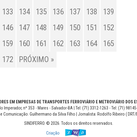
133
134
135
136
137
138
139
146
147
148
149
150
151
152
159
160
161
162
163
164
165
172
PRÓXIMO »
RES EM EMPRESAS DE TRANSPORTES FERROVIÁRIO E METROVIÁRIO DOS ES
o Imperador, nº 353 - Mares - Salvador-BA | Tel: (71) 3312-1263 - Tel: (71) 9814
de Comunicação: Guilhermano da Silva Filho | Jornalista: Rodolfo Ribeiro ( DRT/
SINDIFERRO. © 2026. Todos os direitos reservados.
Criação