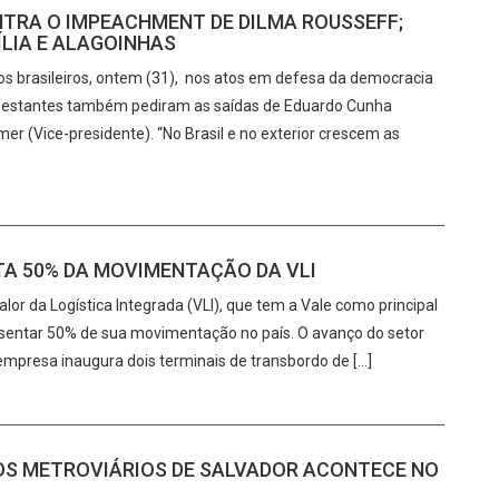
NTRA O IMPEACHMENT DE DILMA ROUSSEFF;
ÍLIA E ALAGOINHAS
os brasileiros, ontem (31), nos atos em defesa da democracia
ifestantes também pediram as saídas de Eduardo Cunha
r (Vice-presidente). “No Brasil e no exterior crescem as
A 50% DA MOVIMENTAÇÃO DA VLI
lor da Logística Integrada (VLI), que tem a Vale como principal
esentar 50% de sua movimentação no país. O avanço do setor
presa inaugura dois terminais de transbordo de […]
OS METROVIÁRIOS DE SALVADOR ACONTECE NO