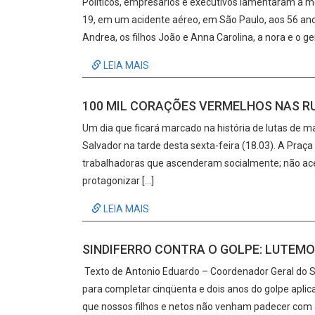
Políticos, empresários e executivos lamentaram a mo
19, em um acidente aéreo, em São Paulo, aos 56 an
Andrea, os filhos João e Anna Carolina, a nora e o 
LEIA MAIS
100 MIL CORAÇÕES VERMELHOS NAS R
Um dia que ficará marcado na história de lutas de m
Salvador na tarde desta sexta-feira (18.03). A Pra
trabalhadoras que ascenderam socialmente; não acei
protagonizar […]
LEIA MAIS
SINDIFERRO CONTRA O GOLPE: LUTEMOS
Texto de Antonio Eduardo – Coordenador Geral do S
para completar cinqüenta e dois anos do golpe aplicad
que nossos filhos e netos não venham padecer com a