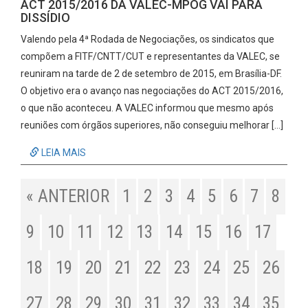
ACT 2015/2016 DA VALEC-MPOG VAI PARA
DISSÍDIO
Valendo pela 4ª Rodada de Negociações, os sindicatos que
compõem a FITF/CNTT/CUT e representantes da VALEC, se
reuniram na tarde de 2 de setembro de 2015, em Brasília-DF.
O objetivo era o avanço nas negociações do ACT 2015/2016,
o que não aconteceu. A VALEC informou que mesmo após
reuniões com órgãos superiores, não conseguiu melhorar […]
LEIA MAIS
« ANTERIOR
1
2
3
4
5
6
7
8
9
10
11
12
13
14
15
16
17
18
19
20
21
22
23
24
25
26
27
28
29
30
31
32
33
34
35