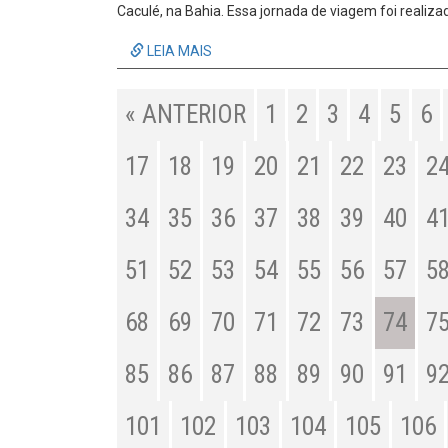
Caculé, na Bahia. Essa jornada de viagem foi realiza
LEIA MAIS
« ANTERIOR
1
2
3
4
5
6
17
18
19
20
21
22
23
2
34
35
36
37
38
39
40
4
51
52
53
54
55
56
57
5
68
69
70
71
72
73
74
7
85
86
87
88
89
90
91
9
101
102
103
104
105
106