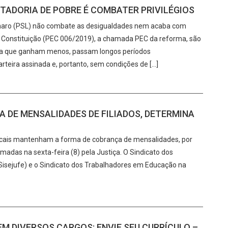
TADORIA DE POBRE É COMBATER PRIVILÉGIOS
sonaro (PSL) não combate as desigualdades nem acaba com
 à Constituição (PEC 006/2019), a chamada PEC da reforma, são
vada que ganham menos, passam longos períodos
eira assinada e, portanto, sem condições de […]
 DE MENSALIDADES DE FILIADOS, DETERMINA
icais mantenham a forma de cobrança de mensalidades, por
das na sexta-feira (8) pela Justiça. O Sindicato dos
(Sisejufe) e o Sindicato dos Trabalhadores em Educação na
M DIVERSOS CARGOS; ENVIE SEU CURRÍCULO –