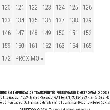
120
121
122
123
124
125
126
133
134
135
136
137
138
139
146
147
148
149
150
151
152
159
160
161
162
163
164
165
172
PRÓXIMO »
RES EM EMPRESAS DE TRANSPORTES FERROVIÁRIO E METROVIÁRIO DOS ES
o Imperador, nº 353 - Mares - Salvador-BA | Tel: (71) 3312-1263 - Tel: (71) 9814
de Comunicação: Guilhermano da Silva Filho | Jornalista: Rodolfo Ribeiro ( DRT/
SINDIFERRO. © 2026. Todos os direitos reservados.