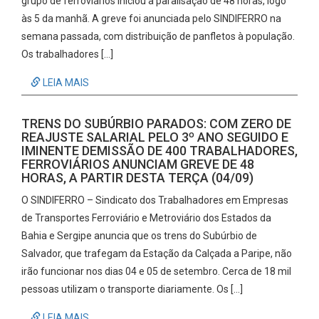
grupo de ferroviários iniciou a paralisação de 48 horas, logo
às 5 da manhã. A greve foi anunciada pelo SINDIFERRO na
semana passada, com distribuição de panfletos à população.
Os trabalhadores […]
LEIA MAIS
TRENS DO SUBÚRBIO PARADOS: COM ZERO DE
REAJUSTE SALARIAL PELO 3º ANO SEGUIDO E
IMINENTE DEMISSÃO DE 400 TRABALHADORES,
FERROVIÁRIOS ANUNCIAM GREVE DE 48
HORAS, A PARTIR DESTA TERÇA (04/09)
O SINDIFERRO – Sindicato dos Trabalhadores em Empresas
de Transportes Ferroviário e Metroviário dos Estados da
Bahia e Sergipe anuncia que os trens do Subúrbio de
Salvador, que trafegam da Estação da Calçada a Paripe, não
irão funcionar nos dias 04 e 05 de setembro. Cerca de 18 mil
pessoas utilizam o transporte diariamente. Os […]
LEIA MAIS