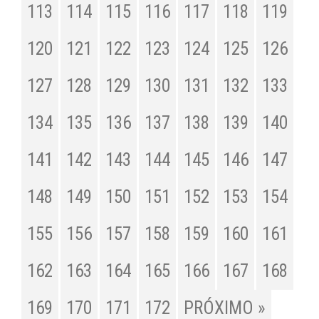
113
114
115
116
117
118
119
120
121
122
123
124
125
126
127
128
129
130
131
132
133
134
135
136
137
138
139
140
141
142
143
144
145
146
147
148
149
150
151
152
153
154
155
156
157
158
159
160
161
162
163
164
165
166
167
168
169
170
171
172
PRÓXIMO »