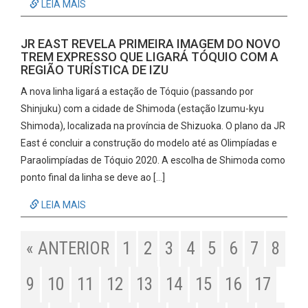
LEIA MAIS
JR EAST REVELA PRIMEIRA IMAGEM DO NOVO
TREM EXPRESSO QUE LIGARÁ TÓQUIO COM A
REGIÃO TURÍSTICA DE IZU
A nova linha ligará a estação de Tóquio (passando por
Shinjuku) com a cidade de Shimoda (estação Izumu-kyu
Shimoda), localizada na província de Shizuoka. O plano da JR
East é concluir a construção do modelo até as Olimpíadas e
Paraolimpíadas de Tóquio 2020. A escolha de Shimoda como
ponto final da linha se deve ao […]
LEIA MAIS
« ANTERIOR
1
2
3
4
5
6
7
8
9
10
11
12
13
14
15
16
17