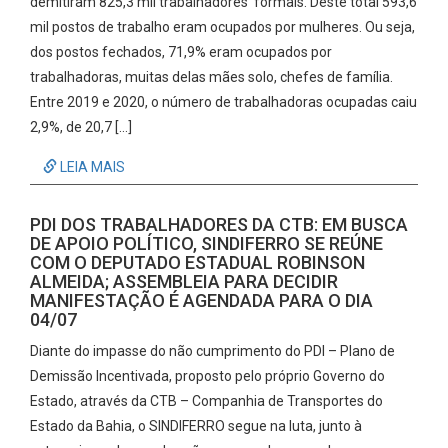
demitiram 825,3 mil trabalhadores formais. Deste total 593,6
mil postos de trabalho eram ocupados por mulheres. Ou seja,
dos postos fechados, 71,9% eram ocupados por
trabalhadoras, muitas delas mães solo, chefes de família.
Entre 2019 e 2020, o número de trabalhadoras ocupadas caiu
2,9%, de 20,7 […]
LEIA MAIS
PDI DOS TRABALHADORES DA CTB: EM BUSCA
DE APOIO POLÍTICO, SINDIFERRO SE REÚNE
COM O DEPUTADO ESTADUAL ROBINSON
ALMEIDA; ASSEMBLEIA PARA DECIDIR
MANIFESTAÇÃO É AGENDADA PARA O DIA
04/07
Diante do impasse do não cumprimento do PDI – Plano de
Demissão Incentivada, proposto pelo próprio Governo do
Estado, através da CTB – Companhia de Transportes do
Estado da Bahia, o SINDIFERRO segue na luta, junto à