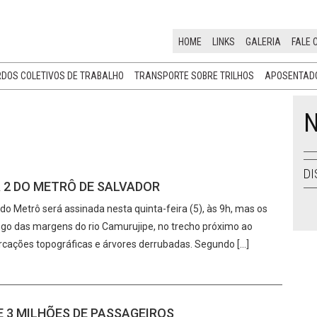
HOME
LINKS
GALERIA
FALE 
DOS COLETIVOS DE TRABALHO
TRANSPORTE SOBRE TRILHOS
APOSENTADO
N
DI
 2 DO METRÔ DE SALVADOR
 do Metrô será assinada nesta quinta-feira (5), às 9h, mas os
longo das margens do rio Camurujipe, no trecho próximo ao
marcações topográficas e árvores derrubadas. Segundo […]
 3 MILHÕES DE PASSAGEIROS