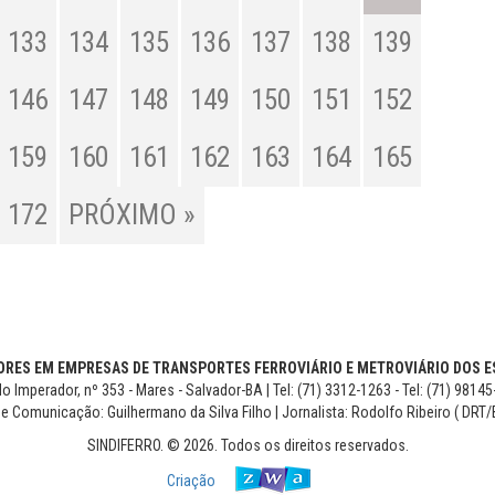
133
134
135
136
137
138
139
146
147
148
149
150
151
152
159
160
161
162
163
164
165
172
PRÓXIMO »
RES EM EMPRESAS DE TRANSPORTES FERROVIÁRIO E METROVIÁRIO DOS ES
o Imperador, nº 353 - Mares - Salvador-BA | Tel: (71) 3312-1263 - Tel: (71) 9814
de Comunicação: Guilhermano da Silva Filho | Jornalista: Rodolfo Ribeiro ( DRT/
SINDIFERRO. © 2026. Todos os direitos reservados.
Criação