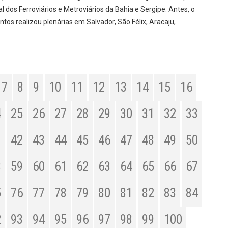
 dos Ferroviários e Metroviários da Bahia e Sergipe. Antes, o
os realizou plenárias em Salvador, São Félix, Aracaju,
7
8
9
10
11
12
13
14
15
16
4
25
26
27
28
29
30
31
32
33
1
42
43
44
45
46
47
48
49
50
8
59
60
61
62
63
64
65
66
67
5
76
77
78
79
80
81
82
83
84
2
93
94
95
96
97
98
99
100