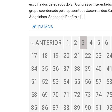
escolha dos delegados do 8º Congresso Interestadual
grupo coordenado pelo aposentado Jaconias dos Sant
Alagoinhas, Senhor do Bonfim e […]
LEIA MAIS
« ANTERIOR
1
2
3
4
5
6
17
18
19
20
21
22
23
2
34
35
36
37
38
39
40
4
51
52
53
54
55
56
57
5
68
69
70
71
72
73
74
7
85
86
87
88
89
90
91
9