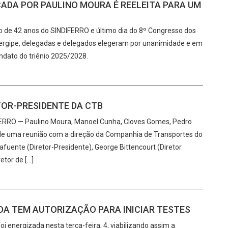
ÇADA POR PAULINO MOURA É REELEITA PARA UM
o de 42 anos do SINDIFERRO e último dia do 8º Congresso dos
 Sergipe, delegadas e delegados elegeram por unanimidade e em
ndato do triênio 2025/2028.
TOR-PRESIDENTE DA CTB
DIFERRO — Paulino Moura, Manoel Cunha, Cloves Gomes, Pedro
m de uma reunião com a direção da Companhia de Transportes do
afuente (Diretor-Presidente), George Bittencourt (Diretor
etor de […]
DA TEM AUTORIZAÇÃO PARA INICIAR TESTES
i energizada nesta terça-feira, 4, viabilizando assim a