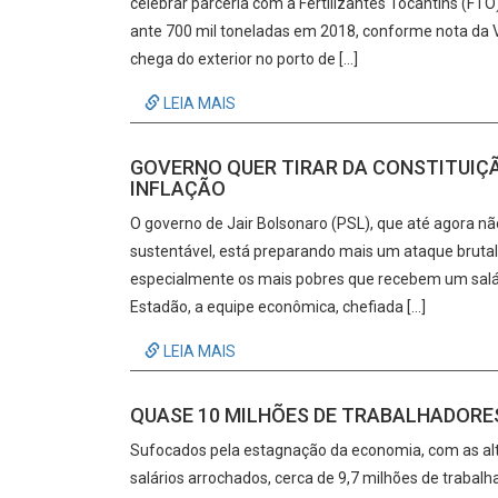
celebrar parceria com a Fertilizantes Tocantins (FTO
ante 700 mil toneladas em 2018, conforme nota da VL
chega do exterior no porto de […]
LEIA MAIS
GOVERNO QUER TIRAR DA CONSTITUIÇÃ
INFLAÇÃO
O governo de Jair Bolsonaro (PSL), que até agora 
sustentável, está preparando mais um ataque brutal 
especialmente os mais pobres que recebem um salár
Estadão, a equipe econômica, chefiada […]
LEIA MAIS
QUASE 10 MILHÕES DE TRABALHADORES
Sufocados pela estagnação da economia, com as alt
salários arrochados, cerca de 9,7 milhões de trabal