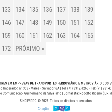
133
134
135
136
137
138
139
146
147
148
149
150
151
152
159
160
161
162
163
164
165
172
PRÓXIMO »
RES EM EMPRESAS DE TRANSPORTES FERROVIÁRIO E METROVIÁRIO DOS ES
o Imperador, nº 353 - Mares - Salvador-BA | Tel: (71) 3312-1263 - Tel: (71) 9814
de Comunicação: Guilhermano da Silva Filho | Jornalista: Rodolfo Ribeiro ( DRT/
SINDIFERRO. © 2026. Todos os direitos reservados.
Criação