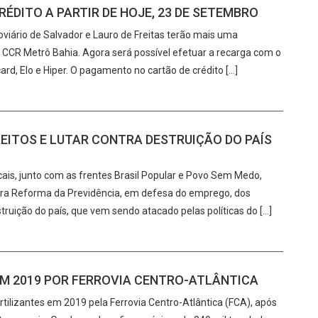
ÉDITO A PARTIR DE HOJE, 23 DE SETEMBRO
roviário de Salvador e Lauro de Freitas terão mais uma
a CCR Metrô Bahia. Agora será possível efetuar a recarga com o
ard, Elo e Hiper. O pagamento no cartão de crédito […]
IREITOS E LUTAR CONTRA DESTRUIÇÃO DO PAÍS
cais, junto com as frentes Brasil Popular e Povo Sem Medo,
ontra Reforma da Previdência, em defesa do emprego, dos
estruição do país, que vem sendo atacado pelas políticas do […]
EM 2019 POR FERROVIA CENTRO-ATLÂNTICA
tilizantes em 2019 pela Ferrovia Centro-Atlântica (FCA), após