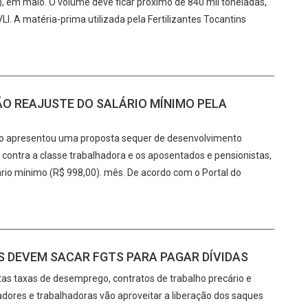
), em maio. O volume deve ficar próximo de 840 mil toneladas,
I. A matéria-prima utilizada pela Fertilizantes Tocantins
O REAJUSTE DO SALÁRIO MÍNIMO PELA
não apresentou uma proposta sequer de desenvolvimento
contra a classe trabalhadora e os aposentados e pensionistas,
io mínimo (R$ 998,00). mês. De acordo com o Portal do
 DEVEM SACAR FGTS PARA PAGAR DÍVIDAS
as taxas de desemprego, contratos de trabalho precário e
hadores e trabalhadoras vão aproveitar a liberação dos saques